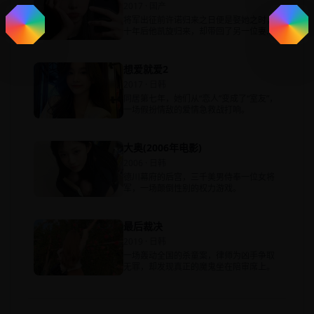
2017 · 国产
将军出征前许诺归来之日便是娶她之时，
十年后他凯旋归来，却带回了另一位妻
子，而村口槐树下长裙已落满灰尘。
想爱就爱2
2017 · 日韩
同居第七年，她们从“恋人”变成了“室友”，
一场假扮情敌的爱情急救战打响。
大奥(2006年电影)
2006 · 日韩
德川幕府的后宫，三千美男侍奉一位女将
军，一场颠倒性别的权力游戏。
最后裁决
2019 · 日韩
一场轰动全国的杀童案，律师为凶手争取
无罪，却发现真正的魔鬼坐在陪审席上。