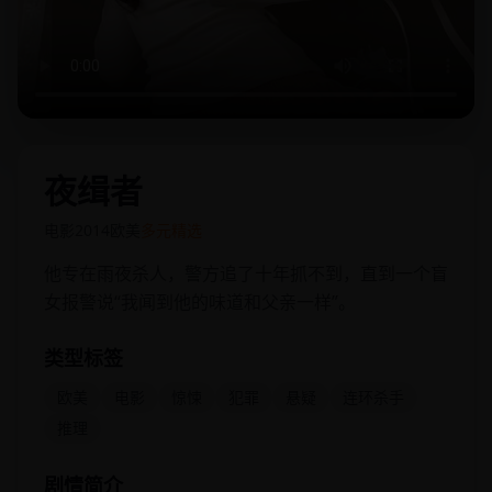
夜缉者
电影
2014
欧美
多元精选
他专在雨夜杀人，警方追了十年抓不到，直到一个盲
女报警说“我闻到他的味道和父亲一样”。
类型标签
欧美
电影
惊悚
犯罪
悬疑
连环杀手
推理
剧情简介