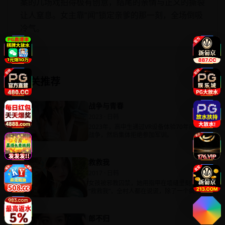
案的几场戏拍得极有创意，结尾的亲情与正义的撕裂
让人窒息。女主靠“闻”锁定亲爹的那一刻，全场倒吸
冷气。
相关推荐
战争与青春
2023 · 日韩
2023年，高中生通过VR设备体验70年前的
战争，然后集体拒绝参加军训。
救救我
2017 · 日韩
女孩被邪教囚禁，她用指甲在墙缝里刻下
“救救我”，全村人都在说谎，除了一个疯
子。
郎不归