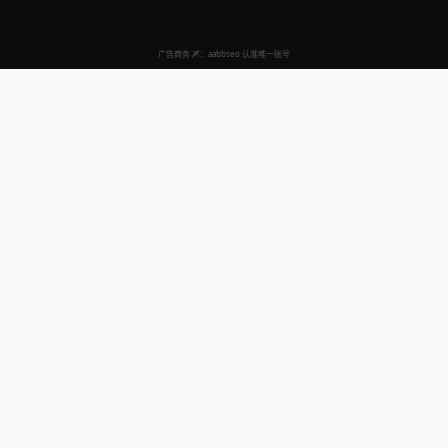
高清影视大全
▶
汇集电影、剧集与多元题材内容，打造清爽流畅的在线观影入口。
快速链接
全部影视
影视分类
热播榜
用户服务