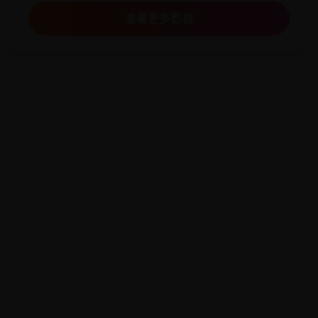
查看更多影视