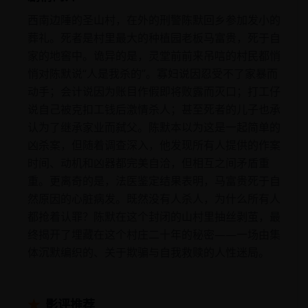
西南边陲的圣山村，在外的刑警陈默回乡参加发小的
葬礼。死者是村里最大的种植园老板马富贵，死于自
家的地窖中。诡异的是，灵堂前前来吊唁的村民都悄
悄对陈默说“人是我杀的”。寡妇说因忍受不了家暴而
动手；会计说因为账目作假即将败露而灭口；打工仔
说自己被克扣工钱后激情杀人；甚至死者的儿子也承
认为了继承家业而弑父。陈默本以为这是一起简单的
凶杀案，但随着调查深入，他发现所有人提供的作案
时间、动机和凶器都完美自洽，但相互之间矛盾重
重。更离奇的是，法医鉴定结果表明，马富贵死于自
然原因的心脏病发。既然没有人杀人，为什么所有人
都抢着认罪？陈默在这个封闭的山村里抽丝剥茧，最
终揭开了埋藏在这个村庄二十年的秘密——一场由集
体沉默编织的、关于欺骗与自我救赎的人性迷局。
★
影评推荐