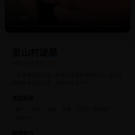
圣山村谜局
电影
2021
国产
动作犯罪
一名警察回乡探亲，恰逢村里首富离奇死亡，全村人
都声称自己是凶手，真相却不止一个。
类型标签
国产
电影
悬疑
犯罪
山村
局中局
全员恶人
剧情简介