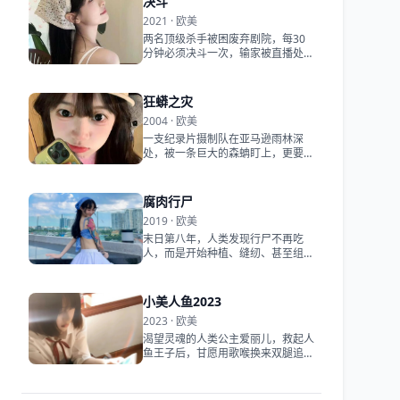
决斗
2021 · 欧美
两名顶级杀手被困废弃剧院，每30
分钟必须决斗一次，输家被直播处
刑。
狂蟒之灾
2004 · 欧美
一支纪录片摄制队在亚马逊雨林深
处，被一条巨大的森蚺盯上，更要命
的是，同行的蛇猎人是比蛇更疯狂的
疯子。
腐肉行尸
2019 · 欧美
末日第八年，人类发现行尸不再吃
人，而是开始种植、缝纫、甚至组建
家庭。
小美人鱼2023
2023 · 欧美
渴望灵魂的人类公主爱丽儿，救起人
鱼王子后，甘愿用歌喉换来双腿追寻
真爱。