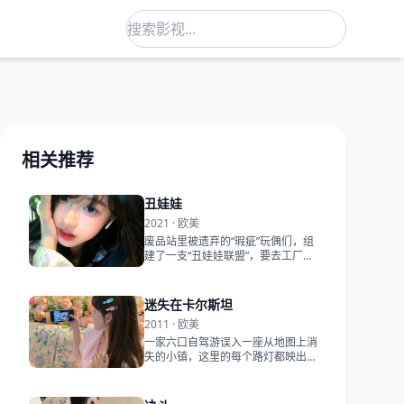
相关推荐
丑娃娃
2021 · 欧美
废品站里被遗弃的“瑕疵”玩偶们，组
建了一支“丑娃娃联盟”，要去工厂换
回自己的“灵魂”。
迷失在卡尔斯坦
2011 · 欧美
一家六口自驾游误入一座从地图上消
失的小镇，这里的每个路灯都映出另
一个平行世界的自己。