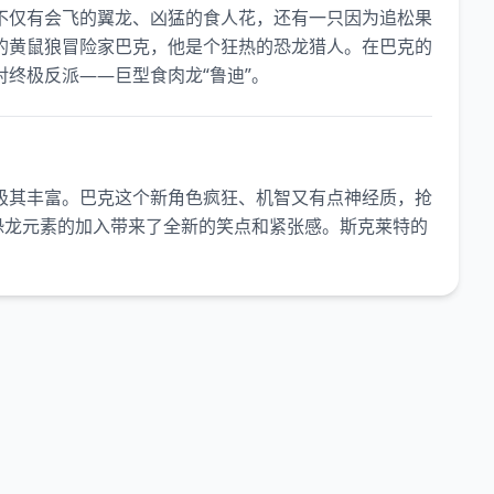
不仅有会飞的翼龙、凶猛的食人花，还有一只因为追松果
的黄鼠狼冒险家巴克，他是个狂热的恐龙猎人。在巴克的
终极反派——巨型食肉龙“鲁迪”。
极其丰富。巴克这个新角色疯狂、机智又有点神经质，抢
恐龙元素的加入带来了全新的笑点和紧张感。斯克莱特的