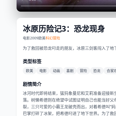
冰原历险记3：恐龙现身
电影
2009
欧美
科幻冒险
为了救回被恐龙叼走的朋友，冰原三剑客闯入了地
类型标签
欧美
电影
动画
喜剧
冒险
恐龙
合家
剧情简介
冰河时代即将结束，猛犸象曼尼和艾莉准备迎接新
落。树懒希德则在绝望中试图证明自己也能当好父
裂，三只可爱的小霸王龙破壳而出，对着希德叫“妈
巴掌打碎了冰架，把希德叼进了地下世界。为了救