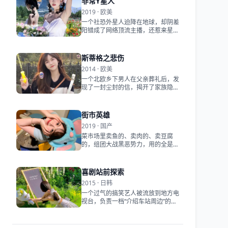
非常Y星人
2019 · 欧美
一个社恐外星人迫降在地球，却阴差
阳错成了网络顶流主播，还惹来星际
追杀。
斯蒂格之悲伤
2014 · 欧美
一个北欧乡下男人在父亲葬礼后，发
现了一封尘封的信，揭开了家族隐瞒
了三十年的谎言。
街市英雄
2019 · 国产
菜市场里卖鱼的、卖肉的、卖豆腐
的，组团大战黑恶势力，用的全是摊
贩技能。
喜剧站前探索
2015 · 日韩
一个过气的搞笑艺人被流放到地方电
视台，负责一档“介绍车站周边”的冷
门节目，却意外治愈了所有人。