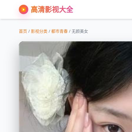
高清影视大全
▶
首页
/
影视分类
/
都市青春
/ 无颜美女