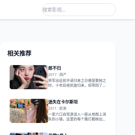
相关推荐
郎不归
2017 · 国产
将军出征前许诺归来之日便是娶她之
时，十年后他凯旋归来，却带回了另
一位妻子，而村口槐树下长裙已落满
灰尘。
迷失在卡尔斯坦
2011 · 欧美
一家六口自驾游误入一座从地图上消
失的小镇，这里的每个路灯都映出另
一个平行世界的自己。