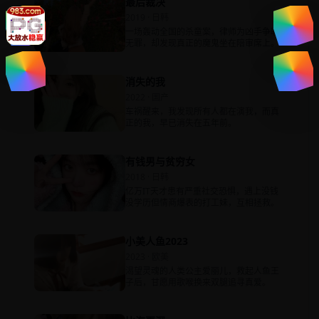
最后裁决
2019 · 日韩
一场轰动全国的杀童案，律师为凶手争取
无罪，却发现真正的魔鬼坐在陪审席上。
消失的我
2022 · 国产
车祸醒来，我发现所有人都在演我，而真
正的我，早已消失在五年前。
有钱男与贫穷女
2018 · 日韩
亿万IT天才患有严重社交恐惧，遇上没钱
没学历但情商爆表的打工妹，互相拯救。
小美人鱼2023
2023 · 欧美
渴望灵魂的人类公主爱丽儿，救起人鱼王
子后，甘愿用歌喉换来双腿追寻真爱。