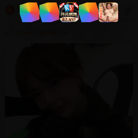
高清影视大全
☰
▶
首页
/
影视分类
/
动作犯罪
/ 死水