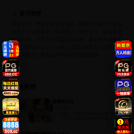
★
影评推荐
极度灰暗、绝望的社会派悬疑。整部片笼罩在一种铅
灰色的工业阴霾中，压抑得让人喘不过气。没有英雄
式的反转，只有现实沉重的窒息感。最后男主角被沉
湖的主观镜头长达一分钟，让观众体验溺亡的恐惧，
极具冲击力，堪称国产犯罪片的暗黑巅峰。
相关推荐
爱情斑马线
2018 · 国产
女交警爱上了每天违规横穿斑马线的男
人，罚了他120张罚单后终于开口要号
码。