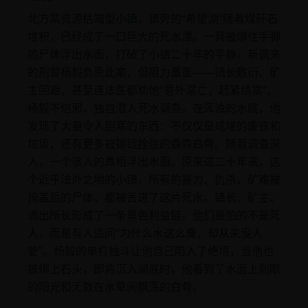
北方某资源枯竭型小镇，镇旁的“希望湖”随着煤矸石
堆积，已经成了一口巨大的死水潭。一具被绑住手脚
的尸体浮出水面，打破了小镇二十年的平静。新调来
的刑警杨毅负责此案，但阻力重重——镇长敷衍、矿
主回避，甚至连法医都劝他“意外溺亡，赶紧结案”。
杨毅不信邪，独自潜入死水调查。在浑浊的水底，他
发现了大量令人胆寒的东西：不仅仅是成堆的废铁和
垃圾，还有更多被锁链拴住的森森白骨。随着调查深
入，一个骇人的真相浮出水面。原来这二十年来，这
个近乎法外之地的小镇，所有的暴力、仇杀、矿难被
掩盖后的尸体，都被丢进了这片死水。镇长、矿主、
派出所长形成了一条黑色利益链。他们最怕的不是死
人，而是有人追问“为什么水这么臭，却从来没人
管”。杨毅的单打独斗让他自己陷入了绝境，当他也
被绑上石头，即将沉入湖底时，他看到了水面上刺眼
的阳光和无数在水草间飘荡的白骨。