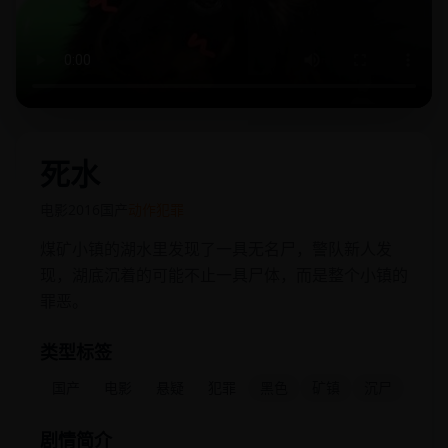
死水
电影
2016
国产
动作犯罪
煤矿小镇的湖水里发现了一具无名尸，警队新人发
现，湖底沉着的可能不止一具尸体，而是整个小镇的
罪恶。
类型标签
国产
电影
悬疑
犯罪
黑色
矿镇
沉尸
剧情简介