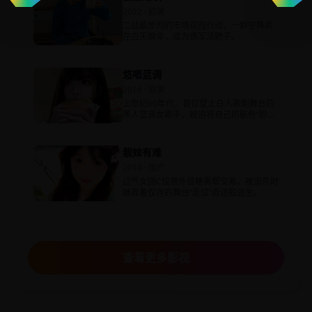
2022 · 欧美
二战最惨烈的市场花园行动，一群空降兵
在白天跳伞，成为德军活靶子。
悠唱蓝调
2016 · 欧美
上世纪60年代，首位登上白人歌剧舞台的
黑人蓝调女歌手，被迫将自己的肤色“粉刷”
成白色。
靓妹有难
2018 · 国产
过气女团C位意外目睹黑帮交易，被追杀时
她靠着仅存的舞台“走位”奇迹般逃生。
查看更多影视