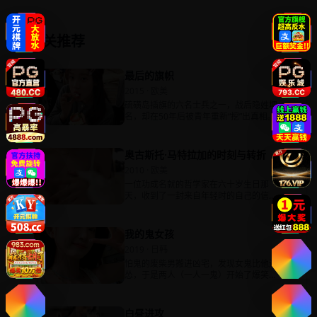
相关推荐
最后的旗帜
2015 · 欧美
硫磺岛插旗的六名士兵之一，战后隐姓埋
名，却在50年后被青年重新“挖”出真相。
奥古斯托·马特拉加的时刻与转折
2010 · 欧美
一位功成名就的哲学家在六十岁生日那
天，收到了一封来自年轻时的自己的信，
信上写着：“你活成了我最讨厌的人。”
我的鬼女孩
2019 · 日韩
怕鬼的废柴男搬进凶宅，发现女鬼比他还
怂，于是两人（一人一鬼）开始了爆笑同
居。
白昼进攻