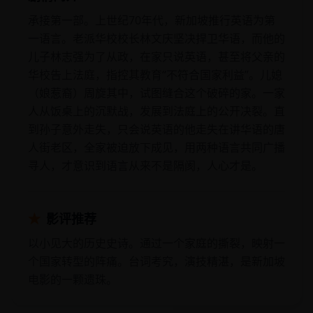
承接第一部。上世纪70年代，新加坡推行英语为第
一语言。老派华校校长林文庆坚决捍卫华语，而他的
儿子林志强为了从政，在家只说英语，甚至将父亲的
华校告上法庭，指控其教育“不符合国家利益”。儿媳
（娘惹裔）周旋其中，试图缝合这个破碎的家。一家
人从饭桌上的沉默战，发展到法庭上的公开决裂。直
到孙子意外走失，只会说英语的他走失在讲华语的唐
人街老区，全家被迫放下成见，用两种语言共同广播
寻人，才意识到语言从来不是隔阂，人心才是。
★
影评推荐
以小见大的历史史诗。通过一个家庭的撕裂，映射一
个国家转型的阵痛。台词考究，演技精湛，是新加坡
电影的一颗遗珠。