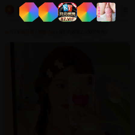
高清影视大全
☰
▶
首页
/
影视分类
/
家庭动画
/ 我们的故事之沉默的年代2