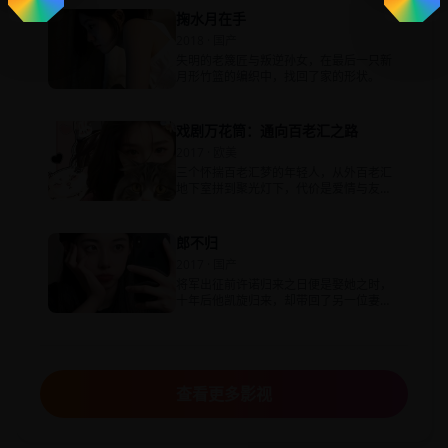
掬水月在手
2018 · 国产
失明的老篾匠与叛逆孙女，在最后一只新
月形竹篮的编织中，找回了家的形状。
戏剧万花筒：通向百老汇之路
2017 · 欧美
三个怀揣百老汇梦的年轻人，从外百老汇
地下室拼到聚光灯下，代价是爱情与友
情。
郎不归
2017 · 国产
将军出征前许诺归来之日便是娶她之时，
十年后他凯旋归来，却带回了另一位妻
子，而村口槐树下长裙已落满灰尘。
查看更多影视