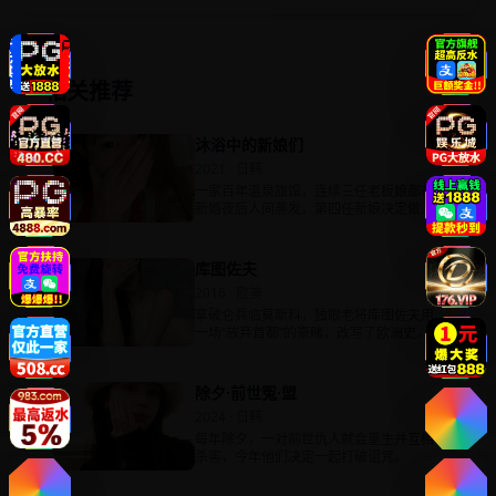
相关推荐
沐浴中的新娘们
2021 · 日韩
一家百年温泉旅馆，连续三任老板娘都在
新婚夜后人间蒸发，第四任新娘决定做诱
饵。
库图佐夫
2016 · 欧美
拿破仑兵临莫斯科，独眼老将库图佐夫用
一场“放弃首都”的豪赌，改写了欧洲史。
除夕·前世冤·盟
2024 · 日韩
每年除夕，一对前世仇人就会重生并互相
杀害，今年他们决定一起打破诅咒。