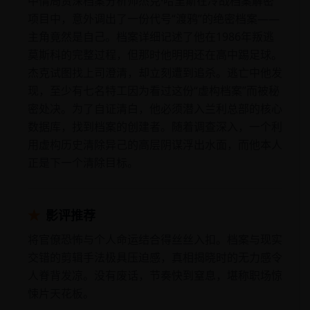
中情局资深档案分析师杰克·哈里斯在冷战档案解密
项目中，意外调出了一份代号“渡鸦”的绝密档案——
主角竟然是自己。档案详细记述了他在1986年叛逃
莫斯科的完整过程，但那时他明明还在高中踢足球。
杰克试图找上司澄清，却立刻遭到追杀。逃亡中他发
现，至少有七名特工因为看过这份“虚构档案”而被秘
密处决。为了自证清白，他必须潜入兰利总部的核心
数据库，找到档案的创建者。随着调查深入，一个利
用虚构历史清除异己的高层阴谋浮出水面，而他本人
正是下一个清除目标。
★
影评推荐
将官僚恐怖与个人命运结合得丝丝入扣。档案与现实
交错的剪辑手法极具压迫感，真相揭晓时的无力感令
人脊背发凉。没有废话，节奏快到窒息，堪称职场惊
悚片天花板。