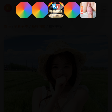
高清影视大全
☰
▶
首页
/
影视分类
/
悬疑惊悚
/ 机密档案