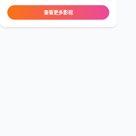
查看更多影视