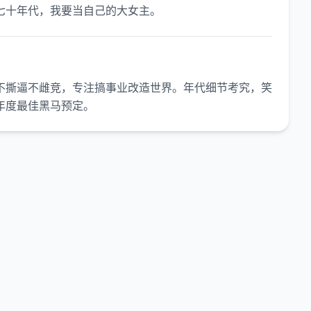
七十年代，我要当自己的大女主。
不撕逼不雌竞，专注搞事业改造世界。年代细节考究，笑
年度最佳黑马预定。