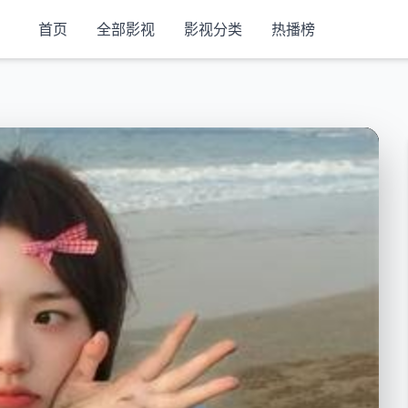
首页
全部影视
影视分类
热播榜