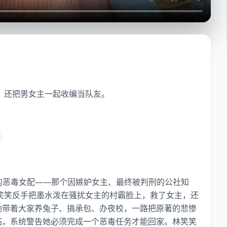
，还把男女主一起收编当队友。
里的恶毒女配——那个因嫉妒女主、最终被判刑的公社知
笑笑反手把墨水泼在骚扰女主的村霸脸上，救了女主，还
她带着大家养兔子、搞承包、办夜校，一路把原著的悲惨
临，系统警告她必须完成一个恶毒任务才能回家。林笑笑