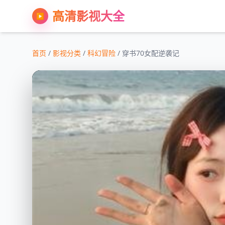
高清影视大全
▶
首页
/
影视分类
/
科幻冒险
/ 穿书70女配逆袭记