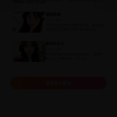
被完美剥离。一名整容医生发现，凶手正
在通过网络社交平台一步步接近他。
靓妹有难
2018 · 国产
过气女团C位意外目睹黑帮交易，被追杀时
她靠着仅存的舞台“走位”奇迹般逃生。
敢死女壮士
2025 · 欧美
六名被开除的女佣兵组成敢死队，营救中
东人质，顺便炸掉一个军火库。
查看更多影视