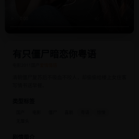
有只僵尸暗恋你粤语
电影
2011
国产
爱情情感
清朝僵尸复苏后不吸血不咬人，却偷偷给楼上女住客
写情书送早餐。
类型标签
国产
电影
僵尸
喜剧
粤语
惊悚
无厘头
剧情简介