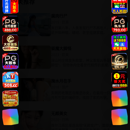
相关推荐
腐肉行尸
2019 · 欧美
末日第八年，人类发现行尸不再吃人，而
是开始种植、缝纫、甚至组建家庭。
驱魔大脚怪
2023 · 欧美
深山村庄频发失踪案，神父发现凶手是“大
脚怪”，但他体内住着世代相传的恶魔。
掬水月在手
2018 · 国产
失明的老篾匠与叛逆孙女，在最后一只新
月形竹篮的编织中，找回了家的形状。
无颜美女
2020 · 日韩
首尔江南区接连出现“无颜女尸”，面部皮肤