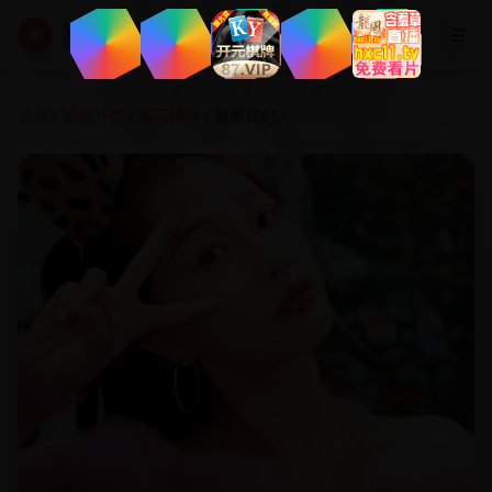
高清影视大全
☰
▶
首页
/
影视分类
/
多元精选
/ 戴眼镜的人