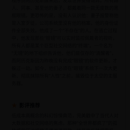
程序员阿历克斯醒来后，发现世界变得诡异。所有路
人、同事、甚至他的妻子，都戴着同一款无度数的黑
框眼镜。更恐怖的是，没有人认识他：妻子报警称他
是入室歹徒，公司系统里没有他的档案，他的身份证
件全部失效。他成了一个“不存在”的人。在逃亡过程
中，他发现那些“眼镜”可以实时监控佩戴者的视听，
所有人都是某个巨型社交网络的“终端”。一个名为
“无镜”的地下组织告诉他，他们是仅存的“清醒者”，
而阿历克斯因为昨晚没有完成“眼镜”的软件更新，才
躲过一劫。如今，他们必须在“眼镜”系统下一次大更
新、彻底抹除所有“人性”之前，摧毁位于太空的主服
务器。
★
影评推荐
低成本高概念的科幻惊悚典范，完美戳中了当代人对
大数据和社交网络的焦虑。那种“全世界都疯了”的孤