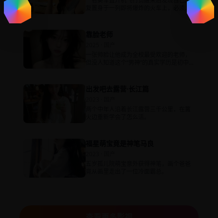
一名美军直升机飞行员醒来后发现自己反
复置身于一列即将爆炸的火车上，必须在
八分钟内找到元凶。
靠脸老师
2025 · 国产
一张帅脸让他成为全校最受欢迎的老师，
但没人知道这个“男神”的真实学历是初中肄
业。
出发吧去露营·长江篇
2023 · 国产
两个中年人沿着长江露营三千公里，在篝
火边重新学会了怎么活。
福星萌宝竟是神笔马良
2023 · 国产
五岁孤儿院萌宝意外获得神笔，画个爸爸
竟从画里走出了一位冷面霸总。
查看更多影视