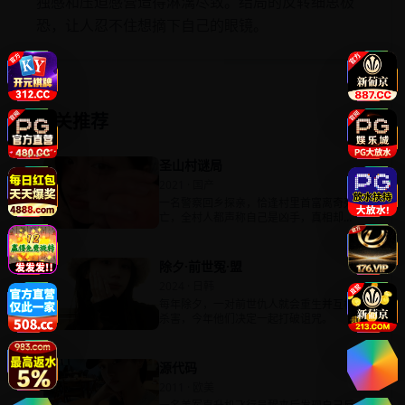
独感和压迫感营造得淋漓尽致。结局的反转细思极
恐，让人忍不住想摘下自己的眼镜。
相关推荐
圣山村谜局
2021 · 国产
一名警察回乡探亲，恰逢村里首富离奇死
亡，全村人都声称自己是凶手，真相却不
止一个。
除夕·前世冤·盟
2024 · 日韩
每年除夕，一对前世仇人就会重生并互相
杀害，今年他们决定一起打破诅咒。
源代码
2011 · 欧美