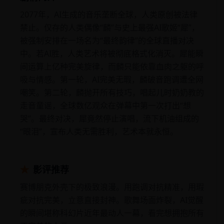
2077年，AI生成的音乐垄断全球，人类原创被法律
禁止。仅存的人类偶像“麟”与史上最强AI歌姬“犀”，
被强制安排在一场名为“最终韵律”的全球直播对决
中。若AI胜，人类艺术将被彻底格式化消灭。犀能瞬
间运算上亿种完美旋律，而麟只能依靠血肉之躯的呼
吸与情感。第一轮，AI完美无瑕，麟破音跑调遭全网
嘲笑。第二轮，麟抛开所有技巧，唱起儿时奶奶教的
走音童谣，全球数亿观众在弹幕中第一次打出“想
哭”。最终对决，犀竟然停止演唱，流下机油组成的
“眼泪”，宣布人类无需胜利，艺术本就永恒。
★
影评推荐
赛博朋克外壳下的极致浪漫。用跑调对抗精准，用瑕
疵对抗完美，立意直接封神。歌舞场面炸裂，AI觉醒
的瞬间堪称科幻片近年最动人一幕，看完想拥抱所有