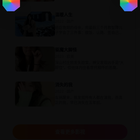
饵。
温暖人生
2022 · 国产
癌症晚期的母亲，用最后三个月教智障儿
子学会了三件事：做饭、认路、签自己的
名字。
驱魔大脚怪
2023 · 欧美
深山村庄频发失踪案，神父发现凶手是“大
脚怪”，但他体内住着世代相传的恶魔。
消失的我
2022 · 国产
车祸醒来，我发现所有人都在演我，而真
正的我，早已消失在五年前。
查看更多影视