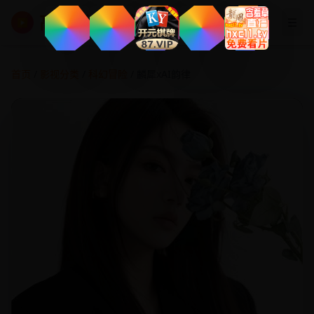
高清影视大全
☰
▶
首页
/
影视分类
/
科幻冒险
/ 麟犀xAI韵律