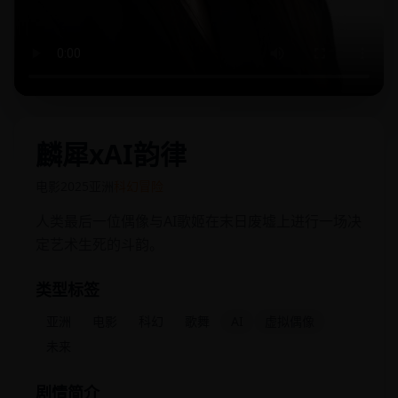
麟犀xAI韵律
电影
2025
亚洲
科幻冒险
人类最后一位偶像与AI歌姬在末日废墟上进行一场决
定艺术生死的斗韵。
类型标签
亚洲
电影
科幻
歌舞
AI
虚拟偶像
未来
剧情简介