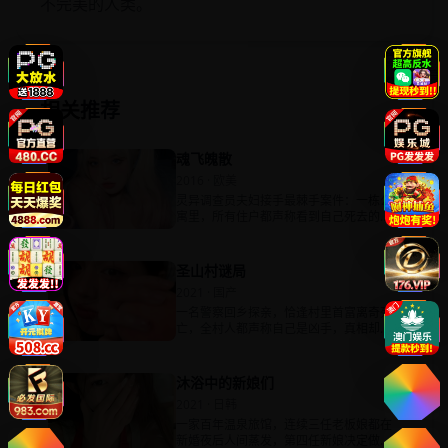
不完美的人类。
相关推荐
魂飞魄散
2016 · 欧美
灵异调查员夫妇接手最棘手案件：一栋公
寓里，所有住户都声称看到自己死去的亲
人。
圣山村谜局
2021 · 国产
一名警察回乡探亲，恰逢村里首富离奇死
亡，全村人都声称自己是凶手，真相却不
止一个。
沐浴中的新娘们
2021 · 日韩
一家百年温泉旅馆，连续三任老板娘都在
新婚夜后人间蒸发，第四任新娘决定做诱